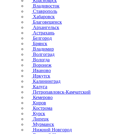
Красноярск
Владивосток
Ставрополь
Хабаровск
Благовещенск
Архангельск
Астрахань
Белгород
Брянск
Владимир
Волгоград
Вологда
Воронеж
Иваново
Иркутск
Калининград
Калуга
Петропавловск-Камчатский
Кемерово
Киров
Кострома
Курск
Липецк
Мурманск
Нижний Новгород