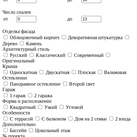
Число спален
от
до
Отделка фасада
Облицовочный кирпич
Декоративная штукатурка
Дерево
Камень
Архитектурный стиль
Русский
Классический
Современный
Оригинальный
Крыша
Односкатная
Двускатная
Плоская
Вальмовая
Остекление
Панорамное остекление
Второй свет
Гараж
1 гараж
2 гаража
Форма и расположение
Квадратный
Узкий
Угловой
Особенности
С террасой
С балконом
Дом на 2 семьи
2 входа
Дополнительно
Бассейн
Цокольный этаж
№ проекта