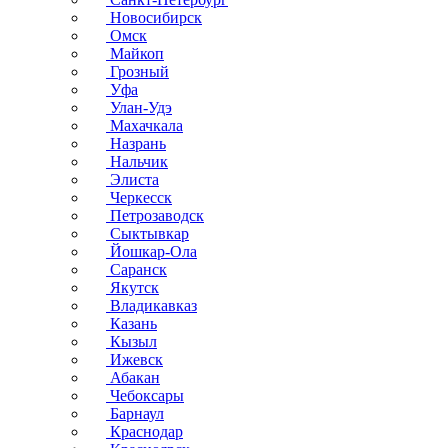
Новосибирск
Омск
Майкоп
Грозный
Уфа
Улан-Удэ
Махачкала
Назрань
Нальчик
Элиста
Черкесск
Петрозаводск
Сыктывкар
Йошкар-Ола
Саранск
Якутск
Владикавказ
Казань
Кызыл
Ижевск
Абакан
Чебоксары
Барнаул
Краснодар