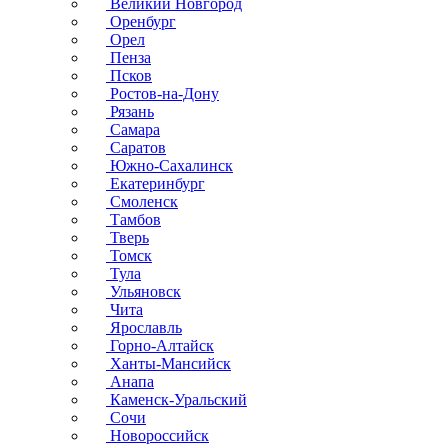
Великий Новгород
Оренбург
Орел
Пенза
Псков
Ростов-на-Дону
Рязань
Самара
Саратов
Южно-Сахалинск
Екатеринбург
Смоленск
Тамбов
Тверь
Томск
Тула
Ульяновск
Чита
Ярославль
Горно-Алтайск
Ханты-Мансийск
Анапа
Каменск-Уральский
Сочи
Новороссийск