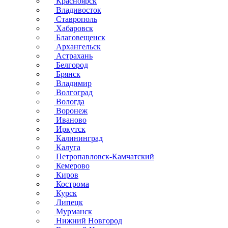
Красноярск
Владивосток
Ставрополь
Хабаровск
Благовещенск
Архангельск
Астрахань
Белгород
Брянск
Владимир
Волгоград
Вологда
Воронеж
Иваново
Иркутск
Калининград
Калуга
Петропавловск-Камчатский
Кемерово
Киров
Кострома
Курск
Липецк
Мурманск
Нижний Новгород