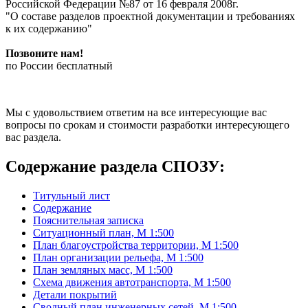
Российской Федерации №87 от 16 февраля 2008г.
"О составе разделов проектной документации и требованиях
к их содержанию"
Позвоните нам!
по России бесплатный
Мы с удовольствием ответим на все интересующие вас
вопросы по срокам и стоимости разработки интересующего
вас раздела.
Содержание раздела СПОЗУ:
Титульный лист
Содержание
Пояснительная записка
Ситуационный план, М 1:500
План благоустройства территории, М 1:500
План организации рельефа, М 1:500
План земляных масс, М 1:500
Схема движения автотранспорта, М 1:500
Детали покрытий
Сводный план инженерных сетей, М 1:500