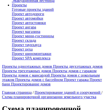
Эвакуационная лестница
Проекты
Готовые проекты зданий
Проект автодороги
Проект автомойки
Проект автостоянки
Проект ангара
Проект магазина
Проект мини-гостиницы
Проект склада
Проект таунхауса
Проект цеха
Проект шиномонтажки
Проект SPA комплекса
Проекты одноэтажных домов
Проекты двухэтажных домов
Проекты трехэтажных домов
Проекты домов с гаражом
Проекты домов с мансардой
Проекты домов с цокольным
этажом
Проекты домов с бассейном
Проект гаража
Проект
бани
Проектирование домов
Главная страница
/
Проектирование зданий и сооружений
/
Схема планировочной организации земельного участка
Схема планировочной