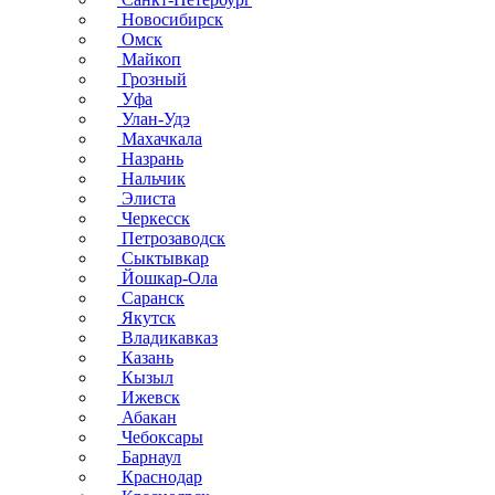
Новосибирск
Омск
Майкоп
Грозный
Уфа
Улан-Удэ
Махачкала
Назрань
Нальчик
Элиста
Черкесск
Петрозаводск
Сыктывкар
Йошкар-Ола
Саранск
Якутск
Владикавказ
Казань
Кызыл
Ижевск
Абакан
Чебоксары
Барнаул
Краснодар