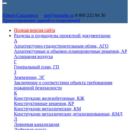
Южно-Сахалинск
uss@grouphe.ru
8 800 222 84 30
Проектирование зданий и сооружений
Полная версия сайта
Разделы и подразделы проектной документации
А
Архитектурно-градостроительным облик, АГО
Архитектурные и объемно-планировочные решения, АР
Аспирация воздуха
Г
Генеральный план, ГП
З
Заземление, ЭГ
Заключение о соответствии объекта требованиям
пожарной безопасности
К
Конструкции железобетонные, КЖ
Конструктивные решения, КР
Конструкции металлические, КМ
Конструкции металлические детализированные, КМД
Л
Ливневая канализация
Лифтовая шахта