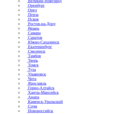
Великий Новгород
Оренбург
Орел
Пенза
Псков
Ростов-на-Дону
Рязань
Самара
Саратов
Южно-Сахалинск
Екатеринбург
Смоленск
Тамбов
Тверь
Томск
Тула
Ульяновск
Чита
Ярославль
Горно-Алтайск
Ханты-Мансийск
Анапа
Каменск-Уральский
Сочи
Новороссийск