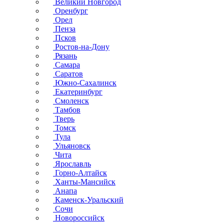
Великий Новгород
Оренбург
Орел
Пенза
Псков
Ростов-на-Дону
Рязань
Самара
Саратов
Южно-Сахалинск
Екатеринбург
Смоленск
Тамбов
Тверь
Томск
Тула
Ульяновск
Чита
Ярославль
Горно-Алтайск
Ханты-Мансийск
Анапа
Каменск-Уральский
Сочи
Новороссийск