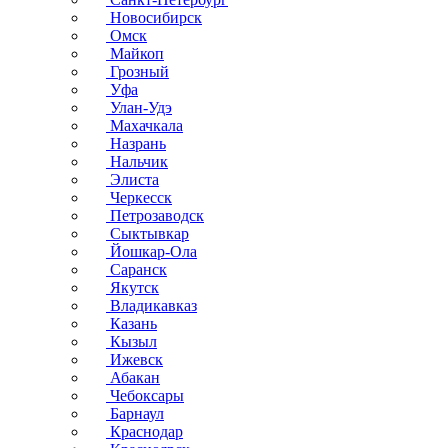
Новосибирск
Омск
Майкоп
Грозный
Уфа
Улан-Удэ
Махачкала
Назрань
Нальчик
Элиста
Черкесск
Петрозаводск
Сыктывкар
Йошкар-Ола
Саранск
Якутск
Владикавказ
Казань
Кызыл
Ижевск
Абакан
Чебоксары
Барнаул
Краснодар