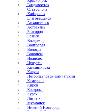
Красноярск
Владивосток
Ставрополь
Хабаровск
Благовещенск
Архангельск
Астрахань
Белгород
Брянск
Владимир
Волгоград
Вологда
Воронеж
Иваново
Иркутск
Калининград
Калуга
Петропавловск-Камчатский
Кемерово
Киров
Кострома
Курск
Липецк
Мурманск
Нижний Новгород